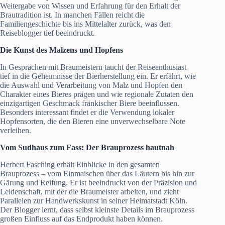
Weitergabe von Wissen und Erfahrung für den Erhalt der
Brautradition ist. In manchen Fällen reicht die
Familiengeschichte bis ins Mittelalter zurück, was den
Reiseblogger tief beeindruckt.
Die Kunst des
Malzens
und Hopfens
In Gesprächen mit Braumeistern taucht der Reiseenthusiast
tief in die Geheimnisse der Bierherstellung ein. Er erfährt, wie
die Auswahl und Verarbeitung von Malz und Hopfen den
Charakter eines Bieres prägen und wie regionale Zutaten den
einzigartigen Geschmack fränkischer Biere beeinflussen.
Besonders interessant findet er die Verwendung lokaler
Hopfensorten, die den Bieren eine unverwechselbare Note
verleihen.
Vom Sudhaus zum Fass: Der Brauprozess hautnah
Herbert Fasching erhält Einblicke in den gesamten
Brauprozess – vom Einmaischen über das Läutern bis hin zur
Gärung und Reifung. Er ist beeindruckt von der Präzision und
Leidenschaft, mit der die Braumeister arbeiten, und zieht
Parallelen zur Handwerkskunst in seiner Heimatstadt Köln.
Der Blogger lernt, dass selbst kleinste Details im Brauprozess
großen Einfluss auf das Endprodukt haben können.